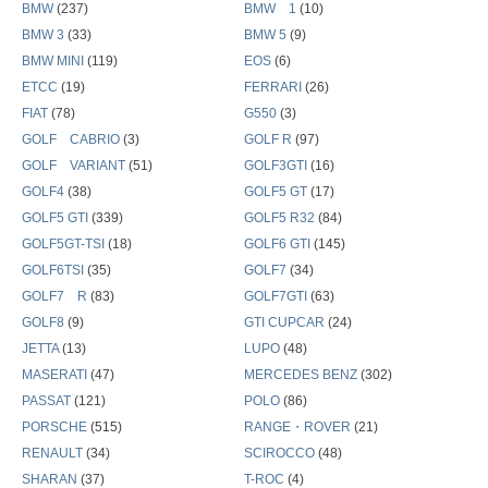
BMW
(237)
BMW 1
(10)
BMW 3
(33)
BMW 5
(9)
BMW MINI
(119)
EOS
(6)
ETCC
(19)
FERRARI
(26)
FIAT
(78)
G550
(3)
GOLF CABRIO
(3)
GOLF R
(97)
GOLF VARIANT
(51)
GOLF3GTI
(16)
GOLF4
(38)
GOLF5 GT
(17)
GOLF5 GTI
(339)
GOLF5 R32
(84)
GOLF5GT-TSI
(18)
GOLF6 GTI
(145)
GOLF6TSI
(35)
GOLF7
(34)
GOLF7 R
(83)
GOLF7GTI
(63)
GOLF8
(9)
GTI CUPCAR
(24)
JETTA
(13)
LUPO
(48)
MASERATI
(47)
MERCEDES BENZ
(302)
PASSAT
(121)
POLO
(86)
PORSCHE
(515)
RANGE・ROVER
(21)
RENAULT
(34)
SCIROCCO
(48)
SHARAN
(37)
T-ROC
(4)