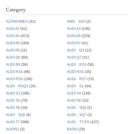
ブ
Category
ロ
グ
ALFAROMEO
(31)
AMG E63
(2)
履
AUDI A1
(51)
AUDI A3
(146)
歴
AUDI A4
(413)
AUDI A5
(229)
AUDI A6
(164)
AUDI A7
(41)
AUDI A8
(11)
AUDI Q3
(12)
AUDI Q5
(60)
AUDI Q7
(31)
AUDI R8
(56)
AUDI RS3
(56)
AUDI RS4
(96)
AUDI RS5
(35)
AUDI RS6
(106)
AUDI RS7
(15)
AUDI RSQ3
(16)
AUDI S1
(44)
AUDI S3
(186)
AUDI S4
(138)
AUDI S5
(79)
AUDI S6
(10)
AUDI S8
(18)
AUDI SQ2
(2)
AUDI SQ5
(6)
AUDI SQ7
(2)
AUDI TT
(596)
AUDI TT-RS
(107)
AUDIS1
(3)
BASIS
(29)