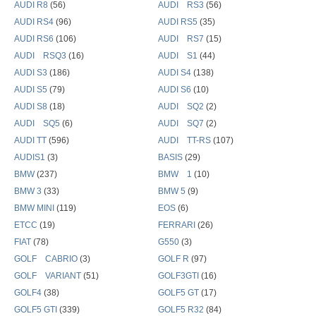
AUDI R8
(56)
AUDI RS3
(56)
AUDI RS4
(96)
AUDI RS5
(35)
AUDI RS6
(106)
AUDI RS7
(15)
AUDI RSQ3
(16)
AUDI S1
(44)
AUDI S3
(186)
AUDI S4
(138)
AUDI S5
(79)
AUDI S6
(10)
AUDI S8
(18)
AUDI SQ2
(2)
AUDI SQ5
(6)
AUDI SQ7
(2)
AUDI TT
(596)
AUDI TT-RS
(107)
AUDIS1
(3)
BASIS
(29)
BMW
(237)
BMW 1
(10)
BMW 3
(33)
BMW 5
(9)
BMW MINI
(119)
EOS
(6)
ETCC
(19)
FERRARI
(26)
FIAT
(78)
G550
(3)
GOLF CABRIO
(3)
GOLF R
(97)
GOLF VARIANT
(51)
GOLF3GTI
(16)
GOLF4
(38)
GOLF5 GT
(17)
GOLF5 GTI
(339)
GOLF5 R32
(84)