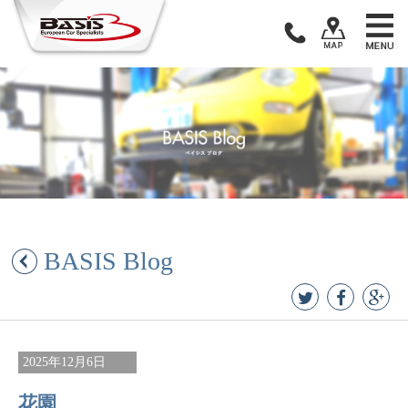
Skip
to
content
BASIS Blog
2025年12月6日
花園