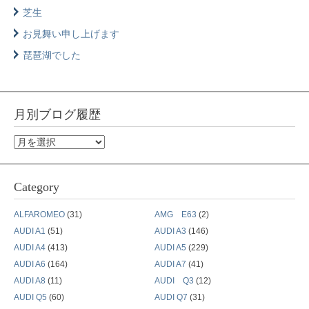
芝生
お見舞い申し上げます
琵琶湖でした
月別ブログ履歴
月
別
ブ
Category
ロ
グ
ALFAROMEO
(31)
AMG E63
(2)
履
AUDI A1
(51)
AUDI A3
(146)
歴
AUDI A4
(413)
AUDI A5
(229)
AUDI A6
(164)
AUDI A7
(41)
AUDI A8
(11)
AUDI Q3
(12)
AUDI Q5
(60)
AUDI Q7
(31)