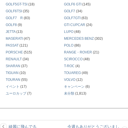
GOLF5GT-TSI
(18)
GOLF6 GTI
(145)
GOLF6TSI
(35)
GOLF7
(34)
GOLF7 R
(83)
GOLF7GTI
(63)
GOLF8
(9)
GTI CUPCAR
(24)
JETTA
(13)
LUPO
(48)
MASERATI
(47)
MERCEDES BENZ
(302)
PASSAT
(121)
POLO
(86)
PORSCHE
(515)
RANGE・ROVER
(21)
RENAULT
(34)
SCIROCCO
(48)
SHARAN
(37)
T-ROC
(4)
TIGUAN
(10)
TOUAREG
(49)
TOURAN
(55)
VOLVO
(12)
イベント
(17)
キャンペーン
(6)
ユーロカップ
(7)
未分類
(1,813)
綺麗に飛んでる
今週もありがとうございまし