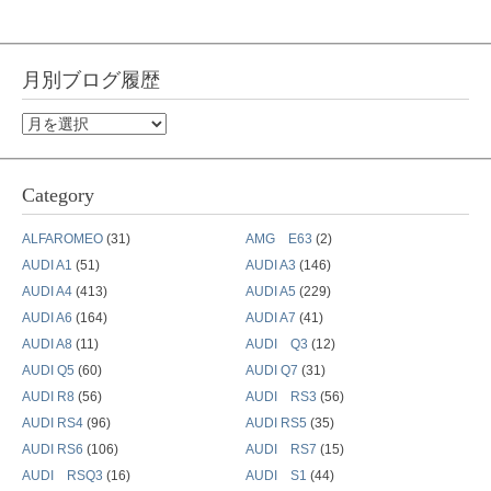
月別ブログ履歴
月
別
ブ
Category
ロ
グ
ALFAROMEO
(31)
AMG E63
(2)
履
AUDI A1
(51)
AUDI A3
(146)
歴
AUDI A4
(413)
AUDI A5
(229)
AUDI A6
(164)
AUDI A7
(41)
AUDI A8
(11)
AUDI Q3
(12)
AUDI Q5
(60)
AUDI Q7
(31)
AUDI R8
(56)
AUDI RS3
(56)
AUDI RS4
(96)
AUDI RS5
(35)
AUDI RS6
(106)
AUDI RS7
(15)
AUDI RSQ3
(16)
AUDI S1
(44)