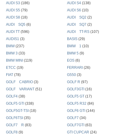
AUDI S3
(186)
AUDI S4
(138)
AUDI S5
(79)
AUDI S6
(10)
AUDI S8
(18)
AUDI SQ2
(2)
AUDI SQ5
(6)
AUDI SQ7
(2)
AUDI TT
(596)
AUDI TT-RS
(107)
AUDIS1
(3)
BASIS
(29)
BMW
(237)
BMW 1
(10)
BMW 3
(33)
BMW 5
(9)
BMW MINI
(119)
EOS
(6)
ETCC
(19)
FERRARI
(26)
FIAT
(78)
G550
(3)
GOLF CABRIO
(3)
GOLF R
(97)
GOLF VARIANT
(51)
GOLF3GTI
(16)
GOLF4
(38)
GOLF5 GT
(17)
GOLF5 GTI
(338)
GOLF5 R32
(84)
GOLF5GT-TSI
(18)
GOLF6 GTI
(144)
GOLF6TSI
(35)
GOLF7
(34)
GOLF7 R
(83)
GOLF7GTI
(63)
GOLF8
(9)
GTI CUPCAR
(24)