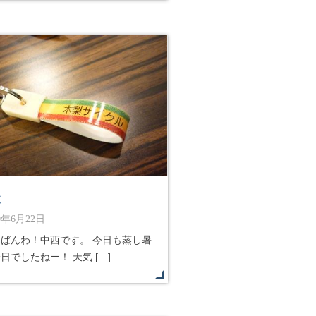
波
10年6月22日
んばんわ！中西です。 今日も蒸し暑
日でしたねー！ 天気 […]