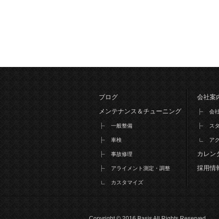
ブログ
会社案
メンテナンス＆チューニング
会
一般整備
ス
車検
ア
カレン
事故修理
採用情
アライメント測定・調整
カスタマイズ
Copyright © 2016 Basis All Rights Reserved.