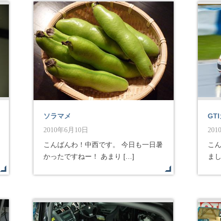
ソラマメ
GT
2010年6月10日
20
こんばんわ！中西です。 今日も一日暑
こ
かったですねー！ あまり […]
まし