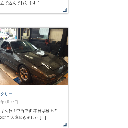
立て込んでおります […]
ータリー
21年1月23日
んばんわ！中西です 本日は極上の
3Sにご入庫頂きました […]