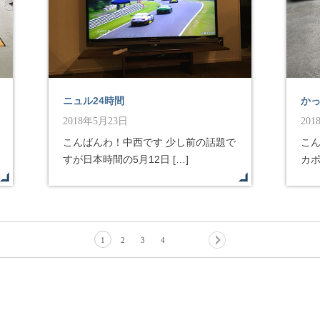
ニュル24時間
か
2018年5月23日
20
こんばんわ！中西です 少し前の話題で
こ
すが日本時間の5月12日 […]
カポ
1
2
3
4