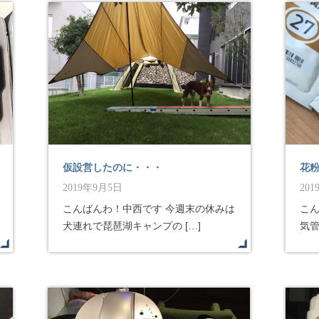
仮設営したのに・・・
花
2019年9月5日
20
こんばんわ！中西です 今週末の休みは
こ
犬連れで琵琶湖キャンプの […]
気管