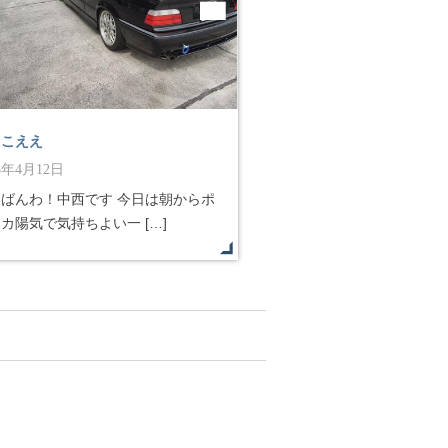
っこええ
18年4月12日
んばんわ！中西です 今日は朝からポ
カ陽気で気持ちよい一 […]