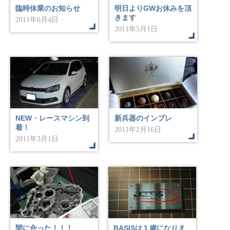
臨時休業のお知らせ
明日よりGWお休みを頂
きます
2011年6月4日
2011年5月1日
NEW・レースマシン到
新兵器のインプレ
着！
2011年2月16日
2011年3月1日
間に合った！！！
BASISは１歳になりま