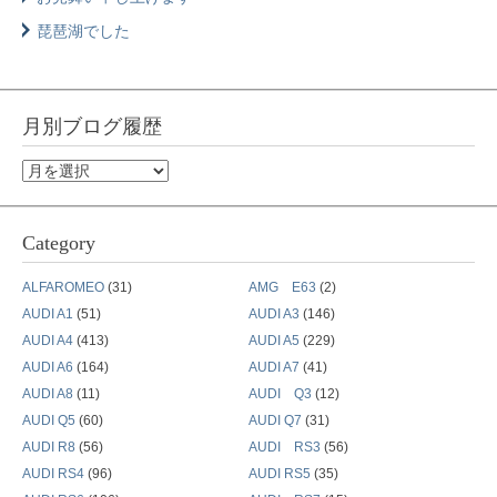
琵琶湖でした
月別ブログ履歴
月
別
ブ
Category
ロ
グ
ALFAROMEO
(31)
AMG E63
(2)
履
AUDI A1
(51)
AUDI A3
(146)
歴
AUDI A4
(413)
AUDI A5
(229)
AUDI A6
(164)
AUDI A7
(41)
AUDI A8
(11)
AUDI Q3
(12)
AUDI Q5
(60)
AUDI Q7
(31)
AUDI R8
(56)
AUDI RS3
(56)
AUDI RS4
(96)
AUDI RS5
(35)