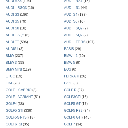
AUDI RS6
(106)
AUDI RS7
(15)
AUDI RSQ3
(16)
AUDI S1
(44)
AUDI S3
(186)
AUDI S4
(138)
AUDI S5
(79)
AUDI S6
(10)
AUDI S8
(18)
AUDI SQ2
(2)
AUDI SQ5
(6)
AUDI SQ7
(2)
AUDI TT
(596)
AUDI TT-RS
(107)
AUDIS1
(3)
BASIS
(29)
BMW
(237)
BMW 1
(10)
BMW 3
(33)
BMW 5
(9)
BMW MINI
(119)
EOS
(6)
ETCC
(19)
FERRARI
(26)
FIAT
(78)
G550
(3)
GOLF CABRIO
(3)
GOLF R
(97)
GOLF VARIANT
(51)
GOLF3GTI
(16)
GOLF4
(38)
GOLF5 GT
(17)
GOLF5 GTI
(339)
GOLF5 R32
(84)
GOLF5GT-TSI
(18)
GOLF6 GTI
(145)
GOLF6TSI
(35)
GOLF7
(34)