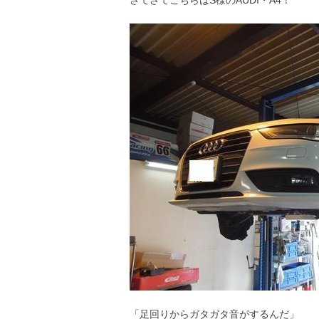
さてさてこちらはS様のAUDI・A4！
「足回りからガタガタ音がするんだ」