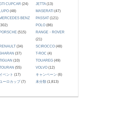
GTI CUPCAR
(24)
JETTA
(13)
LUPO
(48)
MASERATI
(47)
MERCEDES BENZ
PASSAT
(121)
(302)
POLO
(86)
PORSCHE
(515)
RANGE・ROVER
(21)
RENAULT
(34)
SCIROCCO
(48)
SHARAN
(37)
T-ROC
(4)
TIGUAN
(10)
TOUAREG
(49)
TOURAN
(55)
VOLVO
(12)
イベント
(17)
キャンペーン
(6)
ユーロカップ
(7)
未分類
(1,813)