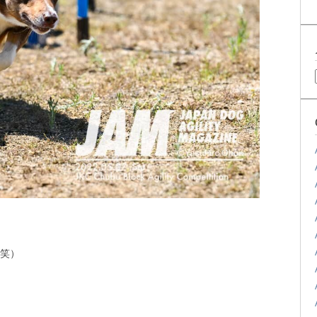
月
別
ブ
ロ
グ
履
歴
笑）