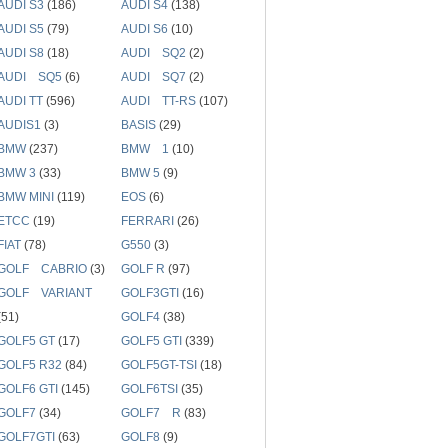
AUDI S3
(186)
AUDI S4
(138)
AUDI S5
(79)
AUDI S6
(10)
AUDI S8
(18)
AUDI SQ2
(2)
AUDI SQ5
(6)
AUDI SQ7
(2)
AUDI TT
(596)
AUDI TT-RS
(107)
AUDIS1
(3)
BASIS
(29)
BMW
(237)
BMW 1
(10)
BMW 3
(33)
BMW 5
(9)
BMW MINI
(119)
EOS
(6)
ETCC
(19)
FERRARI
(26)
FIAT
(78)
G550
(3)
GOLF CABRIO
(3)
GOLF R
(97)
GOLF VARIANT
GOLF3GTI
(16)
(51)
GOLF4
(38)
GOLF5 GT
(17)
GOLF5 GTI
(339)
GOLF5 R32
(84)
GOLF5GT-TSI
(18)
GOLF6 GTI
(145)
GOLF6TSI
(35)
GOLF7
(34)
GOLF7 R
(83)
GOLF7GTI
(63)
GOLF8
(9)