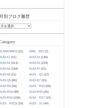
月別ブログ履歴
Category
ALFAROMEO
(31)
AMG E63
(2)
AUDI A1
(51)
AUDI A3
(146)
AUDI A4
(413)
AUDI A5
(229)
AUDI A6
(164)
AUDI A7
(41)
AUDI A8
(11)
AUDI Q3
(12)
AUDI Q5
(60)
AUDI Q7
(31)
AUDI R8
(56)
AUDI RS3
(56)
AUDI RS4
(96)
AUDI RS5
(35)
AUDI RS6
(106)
AUDI RS7
(15)
AUDI RSQ3
(16)
AUDI S1
(44)