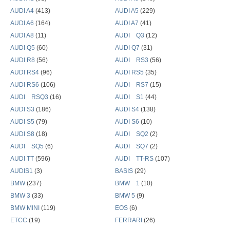
歴
AUDI A4
(413)
AUDI A5
(229)
AUDI A6
(164)
AUDI A7
(41)
AUDI A8
(11)
AUDI Q3
(12)
AUDI Q5
(60)
AUDI Q7
(31)
AUDI R8
(56)
AUDI RS3
(56)
AUDI RS4
(96)
AUDI RS5
(35)
AUDI RS6
(106)
AUDI RS7
(15)
AUDI RSQ3
(16)
AUDI S1
(44)
AUDI S3
(186)
AUDI S4
(138)
AUDI S5
(79)
AUDI S6
(10)
AUDI S8
(18)
AUDI SQ2
(2)
AUDI SQ5
(6)
AUDI SQ7
(2)
AUDI TT
(596)
AUDI TT-RS
(107)
AUDIS1
(3)
BASIS
(29)
BMW
(237)
BMW 1
(10)
BMW 3
(33)
BMW 5
(9)
BMW MINI
(119)
EOS
(6)
ETCC
(19)
FERRARI
(26)