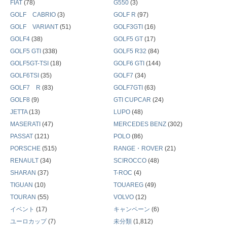
FIAT
(78)
G550
(3)
GOLF CABRIO
(3)
GOLF R
(97)
GOLF VARIANT
(51)
GOLF3GTI
(16)
GOLF4
(38)
GOLF5 GT
(17)
GOLF5 GTI
(338)
GOLF5 R32
(84)
GOLF5GT-TSI
(18)
GOLF6 GTI
(144)
GOLF6TSI
(35)
GOLF7
(34)
GOLF7 R
(83)
GOLF7GTI
(63)
GOLF8
(9)
GTI CUPCAR
(24)
JETTA
(13)
LUPO
(48)
MASERATI
(47)
MERCEDES BENZ
(302)
PASSAT
(121)
POLO
(86)
PORSCHE
(515)
RANGE・ROVER
(21)
RENAULT
(34)
SCIROCCO
(48)
SHARAN
(37)
T-ROC
(4)
TIGUAN
(10)
TOUAREG
(49)
TOURAN
(55)
VOLVO
(12)
イベント
(17)
キャンペーン
(6)
ユーロカップ
(7)
未分類
(1,812)