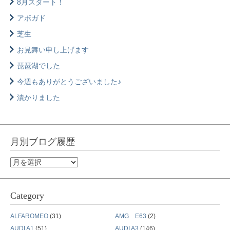
8月スタート！
アボガド
芝生
お見舞い申し上げます
琵琶湖でした
今週もありがとうございました♪
漬かりました
月別ブログ履歴
月
別
ブ
Category
ロ
グ
ALFAROMEO
(31)
AMG E63
(2)
履
AUDI A1
(51)
AUDI A3
(146)